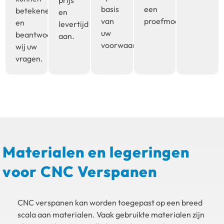
prijs
basis
een
betekenen
en
van
proefmodel.
en
levertijd
uw
beantwoorden
aan.
voorwaarden.
wij uw
vragen.
Materialen en legeringen
voor CNC Verspanen
CNC verspanen kan worden toegepast op een breed
scala aan materialen. Vaak gebruikte materialen zijn