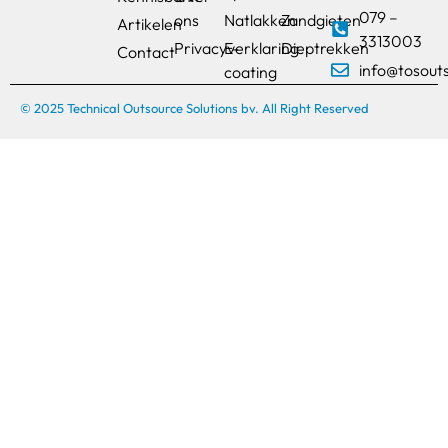
079 –
ons
Natlakken
Zandgieten
Artikelen
3313003
Privacyverklaring
E-
Dieptrekken
Contact
info@tosout
coating
© 2025 Technical Outsource Solutions bv. All Right Reserved