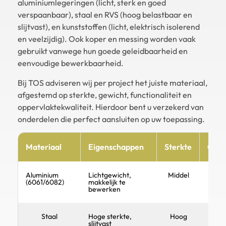
aluminiumlegeringen (licht, sterk en goed
verspaanbaar), staal en RVS (hoog belastbaar en
slijtvast), en kunststoffen (licht, elektrisch isolerend
en veelzijdig). Ook koper en messing worden vaak
gebruikt vanwege hun goede geleidbaarheid en
eenvoudige bewerkbaarheid.
Bij TOS adviseren wij per project het juiste materiaal,
afgestemd op sterkte, gewicht, functionaliteit en
oppervlaktekwaliteit. Hierdoor bent u verzekerd van
onderdelen die perfect aansluiten op uw toepassing.
Materiaal
Eigenschappen
Sterkte
Corr
Aluminium
Lichtgewicht,
Middel
(6061/6082)
makkelijk te
bewerken
Staal
Hoge sterkte,
Hoog
Afha
slijtvast