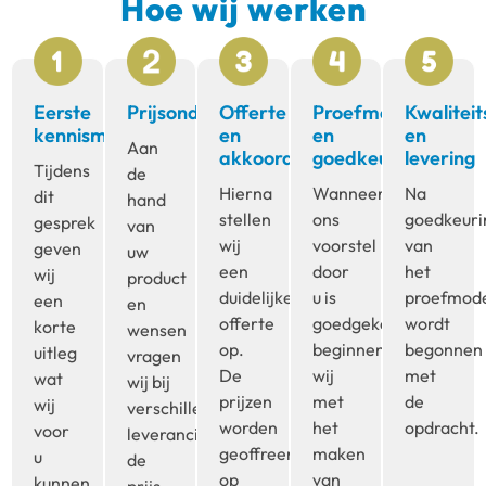
Hoe wij werken
Eerste
Prijsonderzoek
Offerte
Proefmodel
Kwaliteit
kennismaking
en
en
en
Aan
akkoord
goedkeuring
levering
Tijdens
de
Hierna
Wanneer
Na
dit
hand
stellen
ons
goedkeuri
gesprek
van
wij
voorstel
van
geven
uw
een
door
het
wij
product
duidelijke
u is
proefmod
een
en
offerte
goedgekeurd,
wordt
korte
wensen
op.
beginnen
begonnen
uitleg
vragen
De
wij
met
wat
wij bij
prijzen
met
de
wij
verschillende
worden
het
opdracht.
voor
leveranciers
geoffreerd
maken
u
de
op
van
kunnen