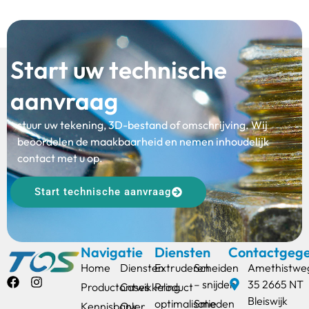
Start uw technische
aanvraag
stuur uw tekening, 3D-bestand of omschrijving. Wij
beoordelen de maakbaarheid en nemen inhoudelijk
contact met u op.
Start technische aanvraag
Navigatie
Diensten
Contactgeg
Home
Diensten
Extruderen
Scheiden
Amethistwe
– snijden
35 2665 NT
Productontwikkeling
Cases
Product
Bleiswijk
optimalisatie
Smeden
Kennisbank
Over