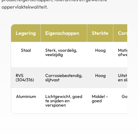
oppervlaktekwaliteit.
Legering
Eigenschappen
Sterkte
Corrosie
Staal
Sterk, voordelig,
Hoog
Matig – af
veelzijdig
afwerking
RVS
Corrosiebestendig,
Hoog
Uitsteken
(304/316)
slijtvast
en slijtage
Aluminium
Lichtgewicht, goed
Middel –
Goed, m
te snijden en
goed
verspanen