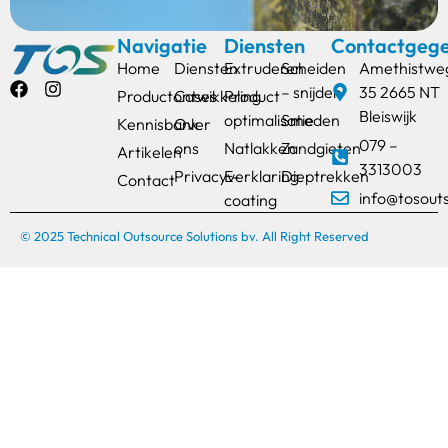
Navigatie
Diensten
Contactgeg
Home
Diensten
Extruderen
Scheiden
Amethistwe
– snijden
35 2665 NT
Productontwikkeling
Cases
Product
Bleiswijk
optimalisatie
Smeden
Kennisbank
Over
079 –
ons
Natlakken
Zandgieten
Artikelen
3313003
Privacyverklaring
E-
Dieptrekken
Contact
info@tosout
coating
© 2025 Technical Outsource Solutions bv. All Right Reserved