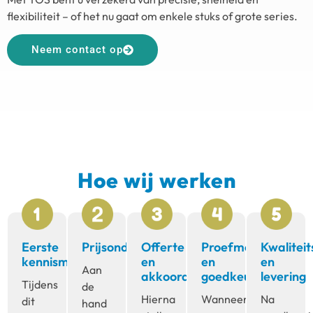
flexibiliteit – of het nu gaat om enkele stuks of grote series.
Neem contact op
Hoe wij werken
Eerste
Prijsonderzoek
Offerte
Proefmodel
Kwaliteit
kennismaking
en
en
en
Aan
akkoord
goedkeuring
levering
Tijdens
de
Hierna
Wanneer
Na
dit
hand