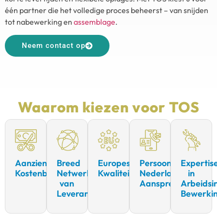
één partner die het volledige proces beheerst – van snijden
tot nabewerking en
assemblage
.
Neem contact op
Waarom kiezen voor TOS
Aanzienlijke
Breed
Europese
Persoonlijk
Expertis
Kostenbesparing
Netwerk
Kwaliteitsstandaarden
Nederlands
in
van
Aanspreekpunt
Arbeidsi
Leveranciers
Bewerki