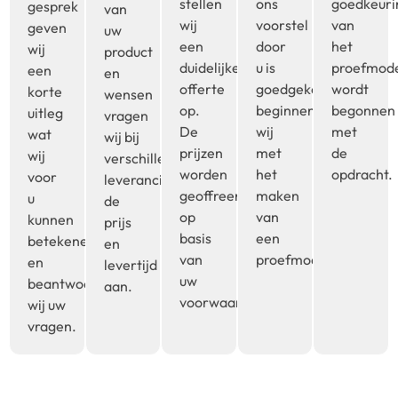
stellen
ons
goedkeuri
gesprek
van
wij
voorstel
van
geven
uw
een
door
het
wij
product
duidelijke
u is
proefmod
een
en
offerte
goedgekeurd,
wordt
korte
wensen
op.
beginnen
begonnen
uitleg
vragen
De
wij
met
wat
wij bij
prijzen
met
de
wij
verschillende
worden
het
opdracht.
voor
leveranciers
geoffreerd
maken
u
de
op
van
kunnen
prijs
basis
een
betekenen
en
van
proefmodel.
en
levertijd
uw
beantwoorden
aan.
voorwaarden.
wij uw
vragen.