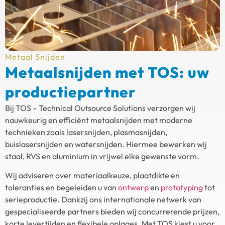
Metaal Snijden
Metaalsnijden met TOS: uw
productiepartner
Bij TOS – Technical Outsource Solutions verzorgen wij
nauwkeurig en efficiënt metaalsnijden met moderne
technieken zoals lasersnijden, plasmasnijden,
buislasersnijden en watersnijden. Hiermee bewerken wij
staal, RVS en aluminium in vrijwel elke gewenste vorm.
Wij adviseren over materiaalkeuze, plaatdikte en
toleranties en begeleiden u van
ontwerp
en
prototyping
tot
serieproductie. Dankzij ons internationale netwerk van
gespecialiseerde partners bieden wij concurrerende prijzen,
korte levertijden en flexibele oplages. Met TOS kiest u voor