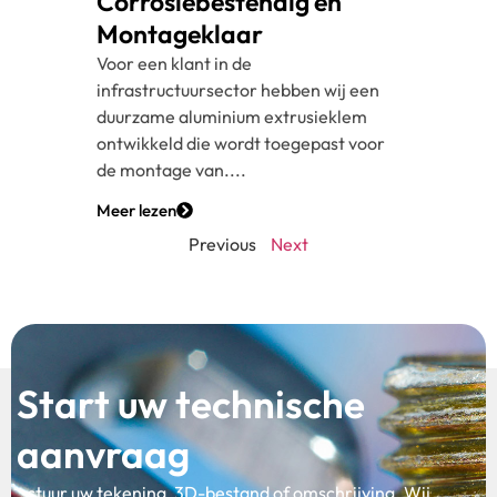
Corrosiebestendig en
Montageklaar
Voor een klant in de
infrastructuursector hebben wij een
duurzame aluminium extrusieklem
ontwikkeld die wordt toegepast voor
de montage van....
Meer lezen
Previous
Next
Start uw technische
aanvraag
stuur uw tekening, 3D-bestand of omschrijving. Wij