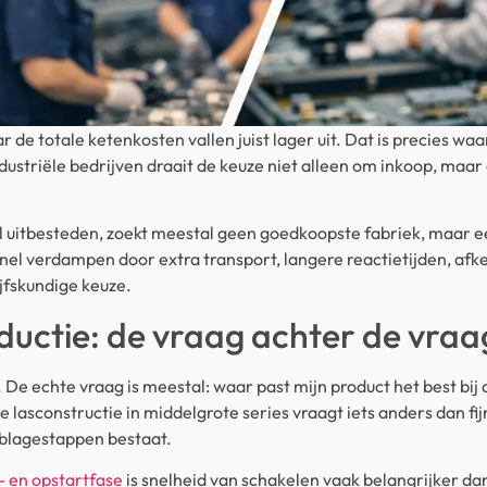
ar de totale ketenkosten vallen juist lager uit. Dat is precies 
dustriële bedrijven draait de keuze niet alleen om inkoop, maar
 uitbesteden, zoekt meestal geen goedkoopste fabriek, maar ee
snel verdampen door extra transport, langere reactietijden, afk
jfskundige keuze.
uctie: de vraag achter de vraa
. De echte vraag is meestal: waar past mijn product het best bij 
e lasconstructie in middelgrote series vraagt iets anders dan f
blagestappen bestaat.
- en opstartfase
is snelheid van schakelen vaak belangrijker dan 