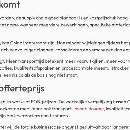
tkomt
orden, de supply chain goed planbaar is en kostprijsdruk hoog 
t met name wanneer meerdere bewerkingen, specifieke materia
rd, kan China interessant zijn. Hoe minder wijzigingen tijdens he
t zich eenvoudiger plannen, consolideren en verschepen dan ee
. Meer transporttijd betekent meer vooruitkijken, meer voorr
icaties, kwaliteitsafspraken en procescontrole meestal strakker 
 een risico als de basis nog niet staat.
offerteprijs
een ex works of FOB-prijzen. De werkelijke vergelijking tussen
nkoopkosten mee, maar ook transport,
invoer, douane
, kwaliteits
ijn om leveranciers aan te sturen.
 terwijl de totale businesscase ongunstiger uitvalt door langer