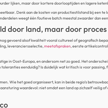
rder lijken, maar door kortere doorlooptijden en lagere ketenk
eetbaar. Denk aan de kosten van productiestilstand bij een te la
onderdelen weegt één foutieve batch meestal zwaarder dan een kl
ald door land, maar door proces
g gevoerd alsof kwaliteit vooral cultureel of geografisch bepaal
ng, leveranciersselectie,
meetafspraken
, eerste artikelcontr
tige in Oost-Europa, en andersom net zo goed. Het onderscheid z
toleranties eenduidig? Is duidelijk wat kritisch is voor passing, 
lemen. Wie het goed organiseert, kan in beide regio’s betrouwba
ansturing waardevol: niet omdat een land op zichzelf veilig of 
ico