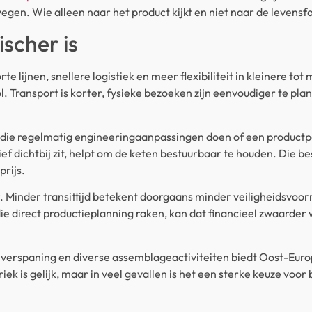
gen. Wie alleen naar het product kijkt en niet naar de levensfa
scher is
te lijnen, snellere logistiek en meer flexibiliteit in kleinere t
. Transport is korter, fysieke bezoeken zijn eenvoudiger te plan
 die regelmatig engineeringaanpassingen doen of een productpo
tief dichtbij zit, helpt om de keten bestuurbaar te houden. Die b
rijs.
er. Minder transittijd betekent doorgaans minder veiligheidsvo
die direct productieplanning raken, kan dat financieel zwaarder
 verspaning en diverse assemblageactiviteiten biedt Oost-Eur
iek is gelijk, maar in veel gevallen is het een sterke keuze voo