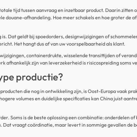
totale tijd tussen aanvraag en inzetbaar product. Daarin zitte
uele douane-afhandeling. Hoe meer schakels en hoe groter de a
ig is. Dat geldt bij spoedorders, designwijzigingen of schommel
richt. Het hangt dus af van uw voorspelbaarheid als klant.
iefwijzigingen, containerdrukte, wisselende transittijden of v
rk afhankelijk zijn van leverzekerheid is risicospreiding soms 
type productie?
 producten die nog in ontwikkeling zijn, is Oost-Europa vaak pra
gere volumes en duidelijke specificaties kan China juist aantrek
der. Soms is de beste oplossing een combinatie: onderdelen of 
. Dat vraagt coördinatie, maar levert in sommige gevallen de be