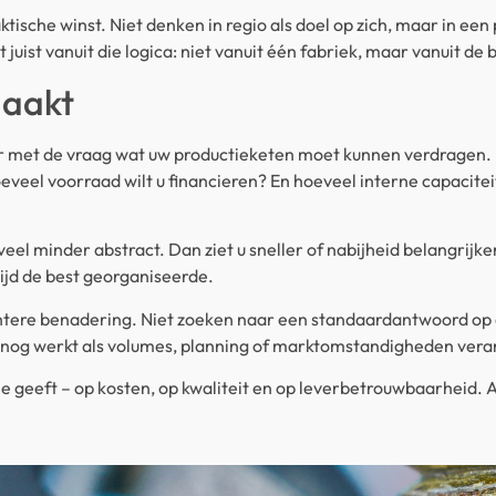
ktische winst. Niet denken in regio als doel op zich, maar in een
juist vanuit die logica: niet vanuit één fabriek, maar vanuit de 
maakt
ar met de vraag wat uw productieketen moet kunnen verdragen. 
oeveel voorraad wilt u financieren? En hoeveel interne capacite
eel minder abstract. Dan ziet u sneller of nabijheid belangrijke
ijd de best georganiseerde.
chtere benadering. Niet zoeken naar een standaardantwoord op 
 nog werkt als volumes, planning of marktomstandigheden ver
le geeft – op kosten, op kwaliteit en op leverbetrouwbaarheid. Als